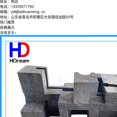
联系：杨总
电话：13335071760
邮箱：ydl@qdhuameng. cn
地址：山东省青岛市即墨区大信镇佳信路33号
热门推荐
经典展示
查看更多+