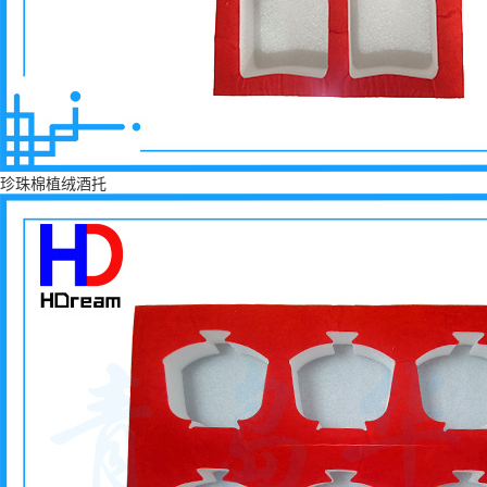
珍珠棉植绒酒托